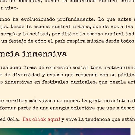
ios de conexión, donde la comunidad musical celeb
en vivo.
xico ha evolucionado profundamente. Lo que antes 
ía. Desde la escena musical urbana, que da voz a las
energía y la actitud, por último la escena musical ind
 un festejo de cómo el país respira música desde todos
encia inmensiva
sica como forma de expresión social toma protagonism
e de diversidad y causas que resuenan con su público
s inmersivas en festivales musicales, que mezcla ar
se perciben más vivas que nunca. La gente no asiste so
formar parte de una energía colectiva que une a desco
ed Cola.
¡Haz click aquí!
y vive la tendencia que están