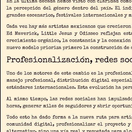
En la última década hemos visto con claridad cómo
la percepción del género dentro del país. El ind
grandes escenarios, festivales internacionales y 
Cada vez hay más artistas mexicanos que crecieron
Ed Maverick, Little Jesus y Odisseo reflejan es
crecimiento orgánico, la constancia y la conexión 
nuevo modelo prioriza primero la construcción de 
Profesionalización, redes soc
Uno de los motores de este cambio es la profesion
manejo profesional, distribución digital especia
estándares internacionales. Esta evolución ha perm
Al mismo tiempo, las redes sociales han impulsad
horas, generar miles de seguidores y abrir oportun
Todo esto ha dado forma a la nueva ruta para art
comunidad digital, profesionalizar el proyecto y
alternativo, sino una vía real y respetada para al