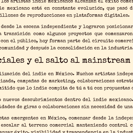
 los artistas indie mexicanos alcanzan el éxito come
ie mexicano está en constante evolución, que pasó d
millones de reproducciones en plataformas digitales.
 desde la escena independiente y lograron posicionar
ta transición como algunos proyectos que comenzaron
con el público, hoy forman parte del circuito comerc
comunidad y después la consolidación en la industria
iales y el salto al mainstream
alización del indie en México. Muchos artistas indep
lizada, campañas de marketing, colaboraciones estrat
itido que lo indie compita de tú a tú con propuestas
o nuevos descubrimientos dentro del indie mexicano
idades de giras o colaboraciones sin necesidad de un
istas emergentes en México, comenzar desde la indepe
 escalar al terreno comercial manteniendo control cr
canzar éxito, visibilidad y trascendencia en la indus