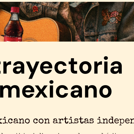
trayectoria
e mexicano
xicano con artistas indepe