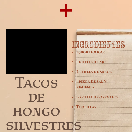
INGREDIENTES
250gr Hongos
1 diente de ajo
2 chiles de árbol
Tacos
1 pizca de sal y
pimienta
de
1/2 cdta de orégano
hongo
Tortillas
silvestres